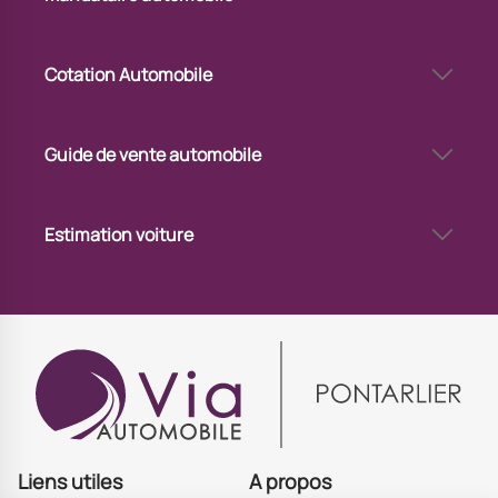
Via Automobile Pontarlier - mandataire auto
Cotation Automobile
Cote voiture gratuite à Pontarlier
Cote de voiture d’occasion à Pontarlier
Guide de vente automobile
Mettre en vente sa voiture à Pontarlier
Vendre sa voiture via un professionnel à Pontarlier
Estimation voiture
Combien vaut ma voiture à Pontarlier
Connaître la valeur de son véhicule à Pontarlier
Estimation voiture avec immatriculation à Pontarlier
Estimer sa voiture à Pontarlier
Estimation du prix de votre voiture à Pontarlier
Estimation de voiture en ligne à Pontarlier
Estimation de voiture à Pontarlier
Liens utiles
A propos