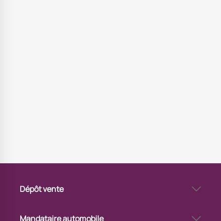
Dépôt vente
Dépôt-vente automobile à Pontarlier
Pourquoi vendre sa voiture en dépôt-vente à Pontarlier
Mandataire automobile