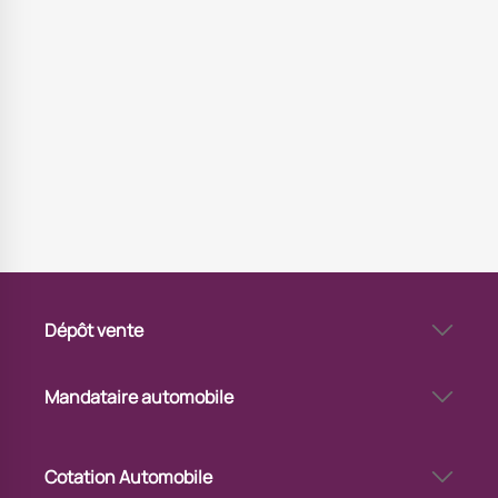
Dépôt vente
Dépôt-vente automobile à Pontarlier
Pourquoi vendre sa voiture en dépôt-vente à Pontarlier
Mandataire automobile
Via Automobile Pontarlier - mandataire auto
Cotation Automobile