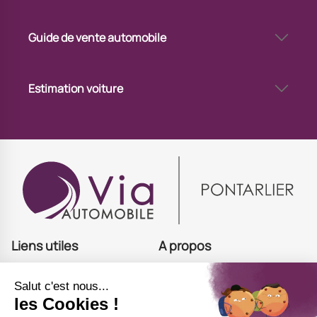
Cote voiture gratuite à Pontarlier
Cote de voiture d’occasion à Pontarlier
Guide de vente automobile
Mettre en vente sa voiture à Pontarlier
Vendre sa voiture via un professionnel à Pontarlier
Estimation voiture
Combien vaut ma voiture à Pontarlier
Connaître la valeur de son véhicule à Pontarlier
Estimation voiture avec immatriculation à Pontarlier
Estimer sa voiture à Pontarlier
Estimation du prix de votre voiture à Pontarlier
Estimation de voiture en ligne à Pontarlier
Estimation de voiture à Pontarlier
Liens utiles
A propos
Acheter
Offres d'emploi
Estimer
Actualités
Financer
Contact