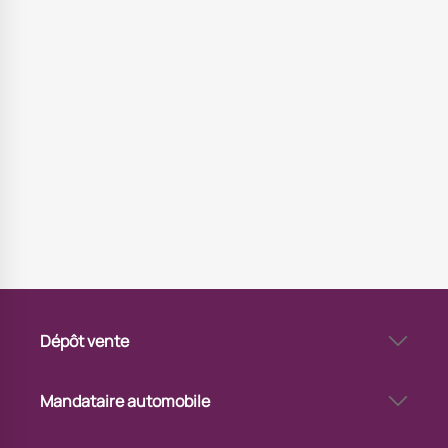
Dépôt vente
Dépôt-vente automobile à Pontarlier
Pourquoi vendre sa voiture en dépôt-vente à Pontarlier
Mandataire automobile
Via Automobile Pontarlier - mandataire auto