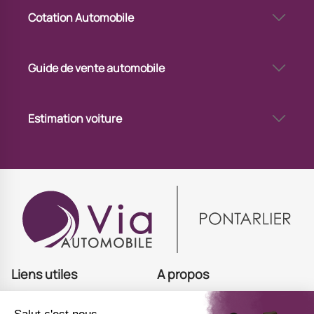
Cotation Automobile
Cote voiture gratuite à Pontarlier
Cote de voiture d’occasion à Pontarlier
Guide de vente automobile
Mettre en vente sa voiture à Pontarlier
Vendre sa voiture via un professionnel à Pontarlier
Estimation voiture
Combien vaut ma voiture à Pontarlier
Connaître la valeur de son véhicule à Pontarlier
Estimation voiture avec immatriculation à Pontarlier
Estimer sa voiture à Pontarlier
Estimation du prix de votre voiture à Pontarlier
Estimation de voiture en ligne à Pontarlier
Estimation de voiture à Pontarlier
Liens utiles
A propos
Acheter
Offres d'emploi